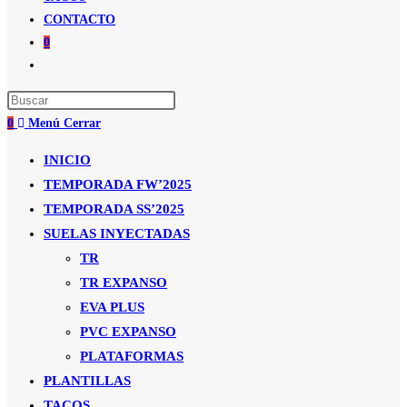
CONTACTO
0
Alternar
búsqueda
de
0
Menú
Cerrar
la
web
INICIO
TEMPORADA FW’2025
TEMPORADA SS’2025
SUELAS INYECTADAS
TR
TR EXPANSO
EVA PLUS
PVC EXPANSO
PLATAFORMAS
PLANTILLAS
TACOS