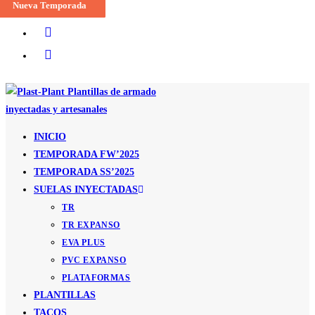
Nueva Temporada
Nueva Temporada
Nueva Temporada
Nueva Temporada
Nueva Temporada
Nueva Temporada
Nueva Temporada
Nueva Temporada
Nueva Temporada
Nueva Temporada
Ir
al
contenido
INICIO
TEMPORADA FW’2025
TEMPORADA SS’2025
SUELAS INYECTADAS
TR
TR EXPANSO
EVA PLUS
PVC EXPANSO
PLATAFORMAS
PLANTILLAS
TACOS