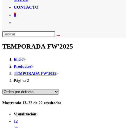
CONTACTO
0
Alternar
búsqueda
de
TEMPORADA FW'2025
la
web
Inicio
>
Productos
>
TEMPORADA FW'2025
>
Página 2
Mostrando 13–22 de 22 resultados
Visualización:
12