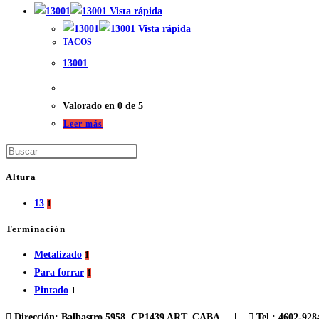
Vista rápida
Vista rápida
TACOS
13001
Valorado en
0
de 5
Leer más
Altura
13
1
Terminación
Metalizado
1
Para forrar
1
Pintado
1
Dirección:
Balbastro 5958, CP1439 ART, CABA |
Tel.:
4602-92