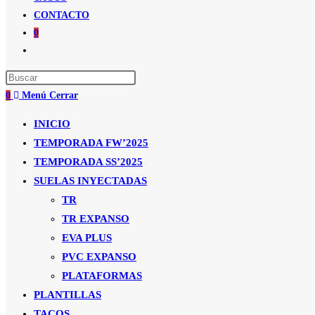
CONTACTO
0
Alternar
búsqueda
de
0
Menú
Cerrar
la
web
INICIO
TEMPORADA FW’2025
TEMPORADA SS’2025
SUELAS INYECTADAS
TR
TR EXPANSO
EVA PLUS
PVC EXPANSO
PLATAFORMAS
PLANTILLAS
TACOS