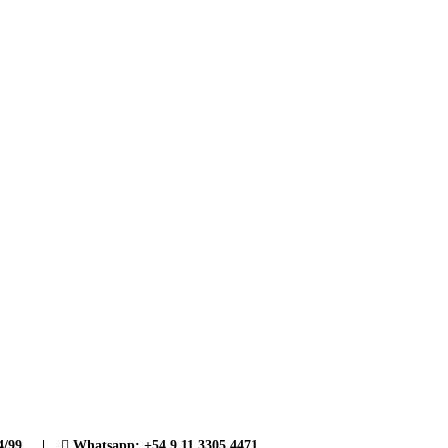
84/99 |
Whatsapp: +54 9 11 3305 4471