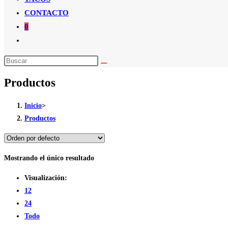
CONTACTO
0
Alternar
búsqueda
de
Productos
la
web
Inicio
>
Productos
Mostrando el único resultado
Visualización:
12
24
Todo