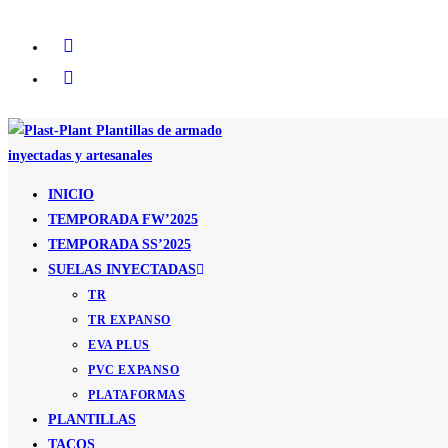
Ir
al
contenido
INICIO
TEMPORADA FW’2025
TEMPORADA SS’2025
SUELAS INYECTADAS
TR
TR EXPANSO
EVA PLUS
PVC EXPANSO
PLATAFORMAS
PLANTILLAS
TACOS