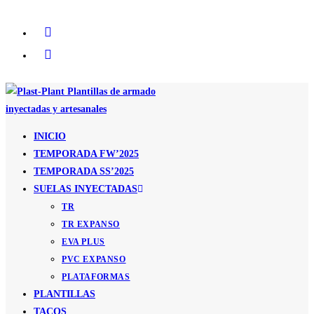
Ir
al
contenido
INICIO
TEMPORADA FW’2025
TEMPORADA SS’2025
SUELAS INYECTADAS
TR
TR EXPANSO
EVA PLUS
PVC EXPANSO
PLATAFORMAS
PLANTILLAS
TACOS