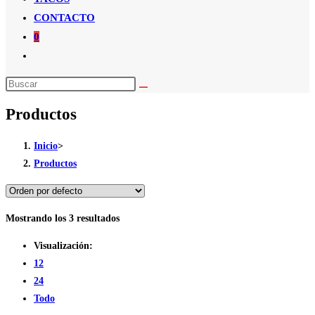
CONTACTO
0
Alternar
búsqueda
de
Productos
la
web
Inicio
>
Productos
Mostrando los 3 resultados
Visualización:
12
24
Todo