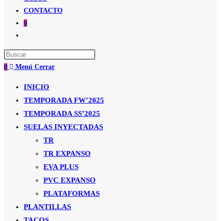
CONTACTO
0
Alternar
búsqueda
de
0
Menú
Cerrar
la
web
INICIO
TEMPORADA FW’2025
TEMPORADA SS’2025
SUELAS INYECTADAS
TR
TR EXPANSO
EVA PLUS
PVC EXPANSO
PLATAFORMAS
PLANTILLAS
TACOS