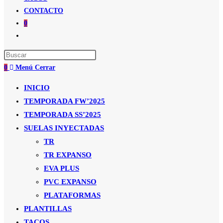
CONTACTO
0
Alternar
búsqueda
de
0
Menú
Cerrar
la
web
INICIO
TEMPORADA FW’2025
TEMPORADA SS’2025
SUELAS INYECTADAS
TR
TR EXPANSO
EVA PLUS
PVC EXPANSO
PLATAFORMAS
PLANTILLAS
TACOS