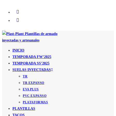
Ir
al
contenido
INICIO
TEMPORADA FW’2025
TEMPORADA SS’2025
SUELAS INYECTADAS
TR
TR EXPANSO
EVA PLUS
PVC EXPANSO
PLATAFORMAS
PLANTILLAS
TACOS