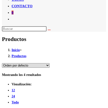
CONTACTO
0
Alternar
búsqueda
de
Productos
la
web
Inicio
>
Productos
Mostrando los 4 resultados
Visualización:
12
24
Todo