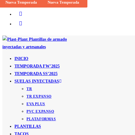
Nueva Temporada
Nueva Temporada
Nueva Temporada
Ir
al
contenido
INICIO
TEMPORADA FW’2025
TEMPORADA SS’2025
SUELAS INYECTADAS
TR
TR EXPANSO
EVA PLUS
PVC EXPANSO
PLATAFORMAS
PLANTILLAS
TACOS