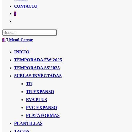
CONTACTO
0
Alternar
búsqueda
de
0
Menú
Cerrar
la
web
INICIO
TEMPORADA FW’2025
TEMPORADA SS’2025
SUELAS INYECTADAS
TR
TR EXPANSO
EVA PLUS
PVC EXPANSO
PLATAFORMAS
PLANTILLAS
TACOS