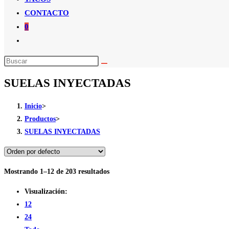
CONTACTO
0
Alternar
búsqueda
de
SUELAS INYECTADAS
la
web
Inicio
>
Productos
>
SUELAS INYECTADAS
Mostrando 1–12 de 203 resultados
Visualización:
12
24