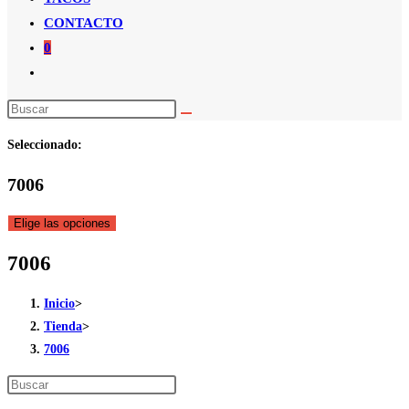
CONTACTO
0
Alternar
búsqueda
de
Seleccionado:
la
web
7006
Elige las opciones
7006
Inicio
>
Tienda
>
7006