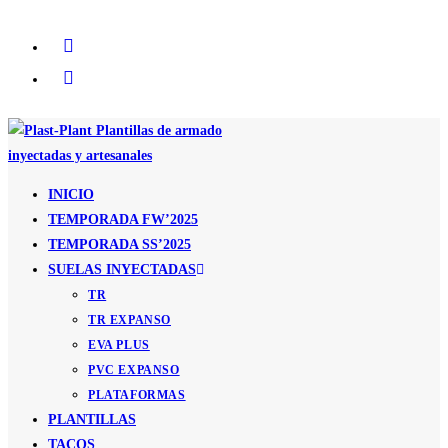
Ir
al
contenido
INICIO
TEMPORADA FW’2025
TEMPORADA SS’2025
SUELAS INYECTADAS
TR
TR EXPANSO
EVA PLUS
PVC EXPANSO
PLATAFORMAS
PLANTILLAS
TACOS