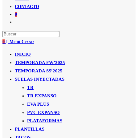
CONTACTO
0
Alternar
búsqueda
de
0
Menú
Cerrar
la
web
INICIO
TEMPORADA FW’2025
TEMPORADA SS’2025
SUELAS INYECTADAS
TR
TR EXPANSO
EVA PLUS
PVC EXPANSO
PLATAFORMAS
PLANTILLAS
TACOS