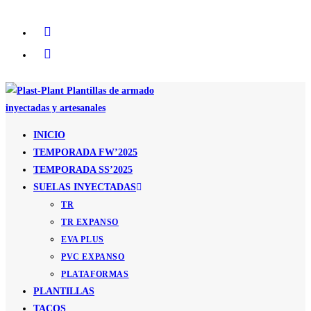
Ir
al
contenido
INICIO
TEMPORADA FW’2025
TEMPORADA SS’2025
SUELAS INYECTADAS
TR
TR EXPANSO
EVA PLUS
PVC EXPANSO
PLATAFORMAS
PLANTILLAS
TACOS