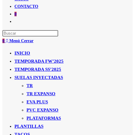
CONTACTO
0
Alternar
búsqueda
de
0
Menú
Cerrar
la
web
INICIO
TEMPORADA FW’2025
TEMPORADA SS’2025
SUELAS INYECTADAS
TR
TR EXPANSO
EVA PLUS
PVC EXPANSO
PLATAFORMAS
PLANTILLAS
TACOS