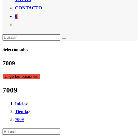
CONTACTO
0
Alternar
búsqueda
de
Seleccionado:
la
web
7009
Elige las opciones
7009
Inicio
>
Tienda
>
7009