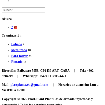
Altura
7
27
Terminación
Foliado
4
Metalizado
18
Para forrar
25
Pintado
18
Dirección:
Balbastro 5958, CP1439 ART, CABA |
Tel.:
4602-
9284/99 |
Whatsapp: +54 9 11 3305 4471
Mail:
plastplantweb@gmail.com
|
Horarios de atención:
Lun a
Vie 8:00 a 16:00
Copyright © 2026 Plast-Plant Plantillas de armado inyectadas y
artesanales | Todos los derechos reservados.